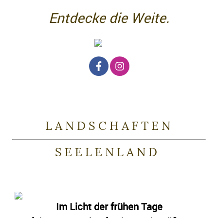
Entdecke die Weite.
Kontakt
Impressum
Datenschutz
L A N D S C H A F T E N
S E E L E N L A N D
Im Licht der frühen Tage