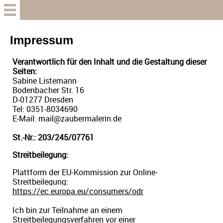
Start
Impressum
Verantwortlich für den Inhalt und die Gestaltung dieser
Studio
Seiten:
Sabine Listemann
Bodenbacher Str. 16
Ausstellung
D-01277 Dresden
Tel: 0351-8034690
E-Mail: mail@zaubermalerin.de
Über mich
St.-Nr.: 203/245/07761
Streitbeilegung:
Statement
Plattform der EU-Kommission zur Online-
Streitbeilegung:
Mein Skizzenbuch
https://ec.europa.eu/consumers/odr
Ich bin zur Teilnahme an einem
Streitbeilegungsverfahren vor einer
Collection