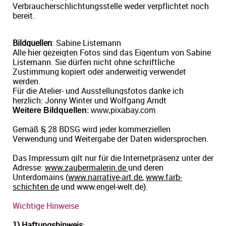
Verbraucherschlichtungsstelle weder verpflichtet noch
bereit.
Kontakt
Bildquellen
: Sabine Listemann
Alle hier gezeigten Fotos sind das Eigentum von Sabine
Impressum
Listemann. Sie dürfen nicht ohne schriftliche
Zustimmung kopiert oder anderweitig verwendet
werden.
Für die Atelier- und Ausstellungsfotos danke ich
Datenschutz
herzlich:
Jonny Winter
und Wolfgang Arndt
Weitere Bildquellen
: www,pixabay.com
Gemäß § 28 BDSG wird jeder kommerziellen
Verwendung und Weitergabe der Daten widersprochen.
Das Impressum gilt nur für die Internetpräsenz unter der
Adresse:
www.zaubermalerin.de
und deren
Unterdomains (
www.narrative-art.de
,
www.farb-
schichten.de
und
www.engel-welt.de).
Wichtige Hinweise
1) Haftungshinweis
: